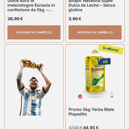
Dolce duro di
Alfajor Havanna Súper
melecotogne Esnaola in
Dulce de Leche – Senza
confezione da 5kg. –
glutine
Dulce de membrillo
38,90
€
3,90
€
AGGIUNGI AL CARRELLO
AGGIUNGI AL CARRELLO
In offerta!
Promo 5kg Yerba Mate
Playadito
47,50
€
44,95
€