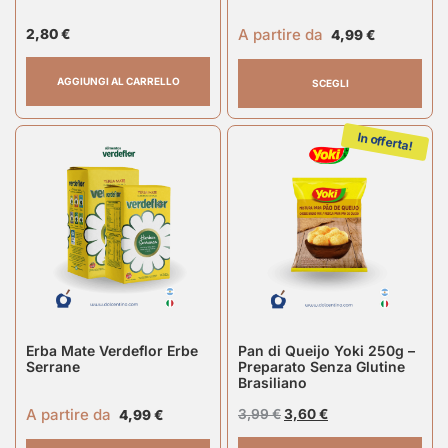
A partire da
2,80
€
4,99
€
AGGIUNGI AL CARRELLO
SCEGLI
In offerta!
Erba Mate Verdeflor Erbe
Pan di Queijo Yoki 250g –
Serrane
Preparato Senza Glutine
Brasiliano
A partire da
3,99
€
3,60
€
4,99
€