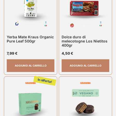
Yerba Mate Kraus Organic
Dolce duro di
Pure Leaf 500gr
melecotogne Los Nietitos
400gr
7,99
€
4,50
€
AGGIUNGI AL CARRELLO
AGGIUNGI AL CARRELLO
In offerta!