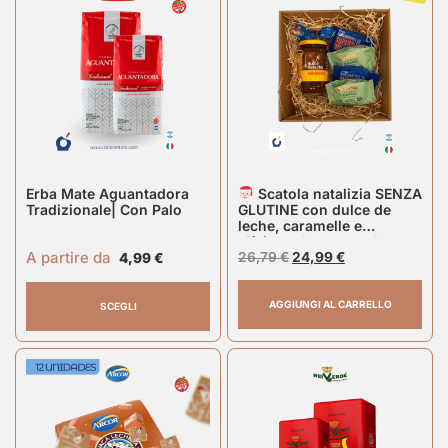
Erba Mate Aguantadora
Scatola natalizia SENZA
Tradizionale| Con Palo
GLUTINE con dulce de
leche, caramelle e
alfajores havanna gluten
A partire da
free
26,79
€
24,99
€
4,99
€
AGGIUNGI AL CARRELLO
SCEGLI