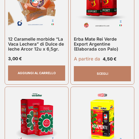
12 Caramelle morbide “La
Erba Mate Rei Verde
Vaca Lechera” di Dulce de
Export Argentine
leche Arcor 12u x 6,5gr.
(Elaborada con Palo)
A partire da
3,00
€
4,50
€
AGGIUNGI AL CARRELLO
SCEGLI