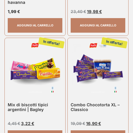
havanna
1,99
€
23,40
€
19,98
€
AGGIUNGI AL CARRELLO
AGGIUNGI AL CARRELLO
In offerta!
In offerta!
Mix di biscotti tipici
Combo Chocotorta XL –
argentini | Bagley
Classico
4,45
€
3,22
€
19,09
€
16,90
€