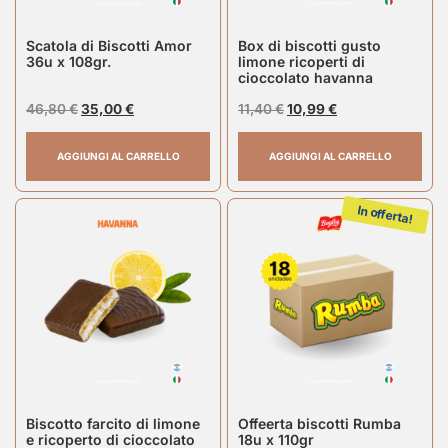
Scatola di Biscotti Amor
Box di biscotti gusto
36u x 108gr.
limone ricoperti di
cioccolato havanna
46,80
€
35,00
€
11,40
€
10,99
€
AGGIUNGI AL CARRELLO
AGGIUNGI AL CARRELLO
In offerta!
Biscotto farcito di limone
Offeerta biscotti Rumba
e ricoperto di cioccolato
18u x 110gr