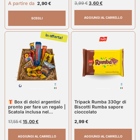
A partire da
3,99
€
3,60
€
2,90
€
AGGIUNGI AL CARRELLO
SCEGLI
In offerta!
Box di dolci argentini
Tripack Rumba 330gr di
pronto per fare un regalo |
Biscotti Rumba sapore
Scatola inclusa nel
cioccolato
prezzo.
17,55
€
15,00
€
2,99
€
AGGIUNGI AL CARRELLO
AGGIUNGI AL CARRELLO