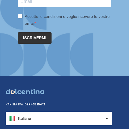
Accetto le condizioni e voglio ricevere le vostre
email
ISCRIVERMI
PARTITA IVA:
02743910412
Italiano
Español