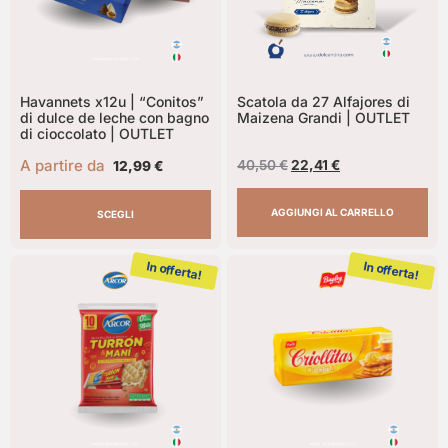
Havannets x12u | “Conitos”
Scatola da 27 Alfajores di
di dulce de leche con bagno
Maizena Grandi | OUTLET
di cioccolato | OUTLET
A partire da
40,50
€
22,41
€
12,99
€
AGGIUNGI AL CARRELLO
SCEGLI
In offerta!
In offerta!