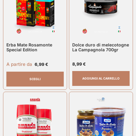
Erba Mate Rosamonte
Dolce duro di melecotogne
Special Edition
La Campagnola 700gr
A partire da
8,99
€
6,99
€
AGGIUNGI AL CARRELLO
SCEGLI