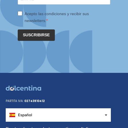
Acepto las condiciones y recibir sus
newsletters.
SUSCRIBIRSE
PARTITA IVA:
02743910412
Español
Italiano