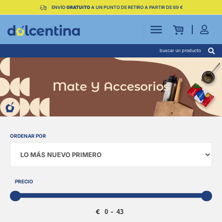
ENVÍO
GRATUITO
A UN PUNTO DE RETIRO A PARTIR DE 89 €
buscar un producto
Mate Y Accesorios
ORDENAR POR
Sort Products
PRECIO
€
-
Minimum Price
Maximum Price