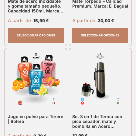
Mate de acero inoxidable
Mate Torpedo – Calidad
y goma tamaño pequeño.
Premium. Marca: El Bagual
Capacidad 150ml. Marca
El Paisito
A partir de
A partir de
15,99
€
30,00
€
SELECCIONAR OPCIONES
SELECCIONAR OPCIONES
Jugo en polvo para Tereré
Set 3 en 1 de Termo con
| Bolero
pico cebador, mate y
bombilla en Acero
Inoxidable
A partir de
31,99
€