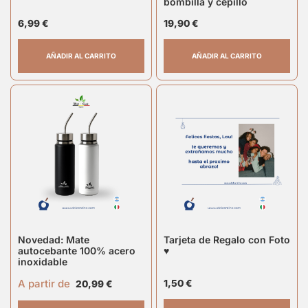
bombilla y cepillo
6,99
€
19,90
€
AÑADIR AL CARRITO
AÑADIR AL CARRITO
Novedad: Mate
Tarjeta de Regalo con Foto
autocebante 100% acero
♥
inoxidable
A partir de
1,50
€
20,99
€