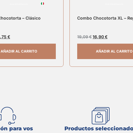
ocotorta – Clásico
Combo Chocotorta XL – Re
,75
€
19,09
€
16,90
€
AÑADIR AL CARRITO
AÑADIR AL CARRITO
ón para vos
Productos seleccionad