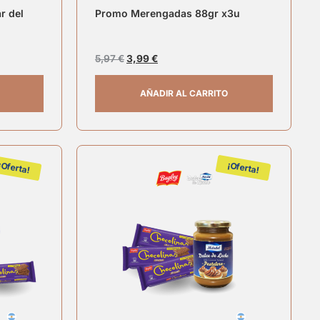
r del
Promo Merengadas 88gr x3u
5,97
€
3,99
€
AÑADIR AL CARRITO
¡Oferta!
¡Oferta!