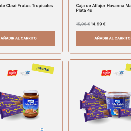
te Cbsè Frutos Tropicales
Caja de Alfajor Havanna Ma
Plata 4u
15,96
€
14,99
€
AÑADIR AL CARRITO
AÑADIR AL CARRITO
¡Oferta!