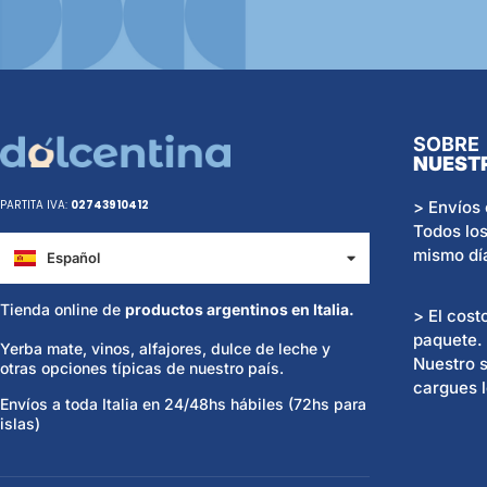
SOBRE
NUEST
> Envíos 
PARTITA IVA:
02743910412
Todos los
mismo dí
Español
Italiano
Tienda online de
productos argentinos en Italia.
> El cost
paquete.
Yerba mate, vinos, alfajores, dulce de leche y
Nuestro s
otras opciones típicas de nuestro país.
cargues l
Envíos a toda Italia en 24/48hs hábiles (72hs para
islas)