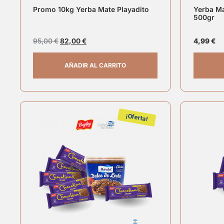
Promo 10kg Yerba Mate Playadito
Yerba Ma
500gr
95,00
€
82,00
€
4,99
€
AÑADIR AL CARRITO
¡Oferta!