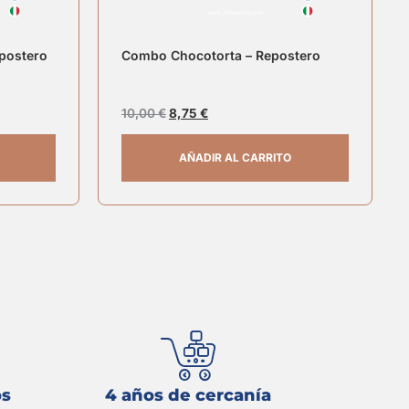
postero
Combo Chocotorta – Repostero
10,00
€
8,75
€
AÑADIR AL CARRITO
os
4 años de cercanía