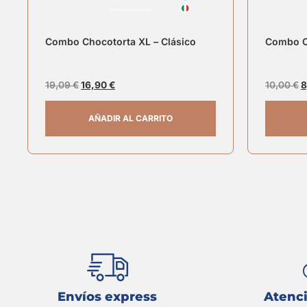
Combo Chocotorta XL – Clásico
Combo Ch
19,09
€
16,90
€
10,00
€
8
AÑADIR AL CARRITO
Envíos express
Atenci