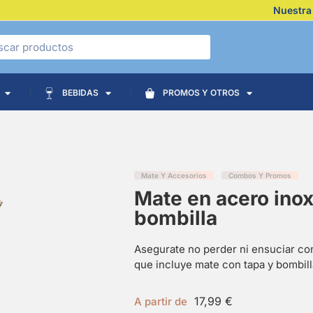
Nuestra
BEBIDAS
PROMOS Y OTROS
Mate Y Accesorios
Combos Y Promos
Mate en acero inox
bombilla
Asegurate no perder ni ensuciar co
que incluye mate con tapa y bombill
17,99
€
A partir de