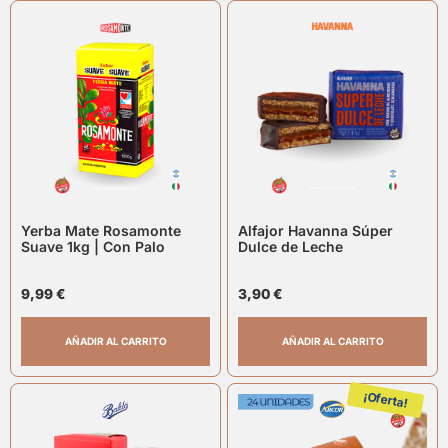
Yerba Mate Rosamonte
Alfajor Havanna Súper
Suave 1kg | Con Palo
Dulce de Leche
9,99
€
3,90
€
AÑADIR AL CARRITO
AÑADIR AL CARRITO
¡Oferta!