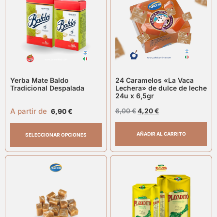
Yerba Mate Baldo
24 Caramelos «La Vaca
Tradicional Despalada
Lechera» de dulce de leche
24u x 6,5gr
A partir de
6,00
€
4,20
€
6,90
€
AÑADIR AL CARRITO
SELECCIONAR OPCIONES