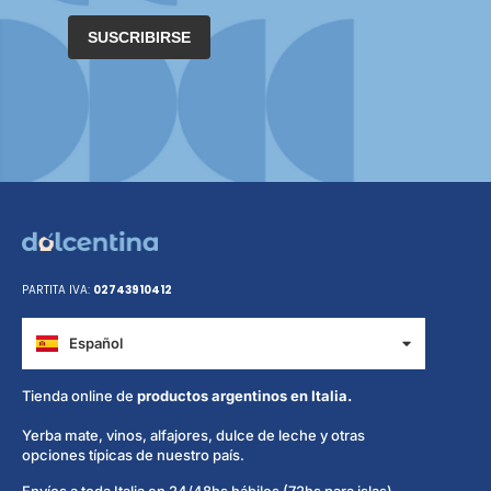
SUSCRIBIRSE
PARTITA IVA:
02743910412
Español
Italiano
Tienda online de
productos argentinos en Italia.
Yerba mate, vinos, alfajores, dulce de leche y otras
opciones típicas de nuestro país.
Envíos a toda Italia en 24/48hs hábiles (72hs para islas)