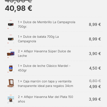
40,98
€
1 ×
Dulce de Membrillo La Campagnola
8,99
€
700gr.
1 ×
Dulce de batata 700g La
8,99
€
Campagnola
2 ×
Alfajor Havanna Súper Dulce de
3,90
€
Leche
1 ×
Dulce de leche Clásico Mardel -
4,50
€
450gr
6,80
€
1 × Caja marrón con tapa y ventanita
transparente ideal para regalos 34cm
4,99
€
2 ×
Alfajor Havanna Mar del Plata 150
3,99
€
años