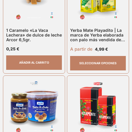
1 Caramelo «La Vaca
Yerba Mate Playadito | La
Lechera» de dulce de leche
marca de Yerba elaborada
Arcor 6,5gr.
con palo más vendida de
Argentina
A partir de
0,25
€
4,99
€
AÑADIR AL CARRITO
SELECCIONAR OPCIONES