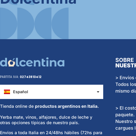
SOBRE
NUEST
> Envíos 
PARTITA IVA:
02743910412
Todos los
mismo dí
Español
Italiano
Tienda online de
productos argentinos en Italia.
> El cost
paquete.
Yerba mate, vinos, alfajores, dulce de leche y
Nuestro s
otras opciones típicas de nuestro país.
cargues l
Envíos a toda Italia en 24/48hs hábiles (72hs para