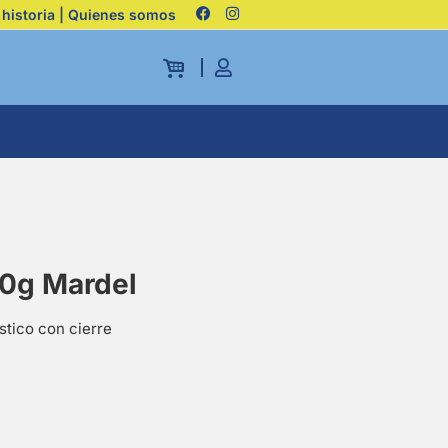
 historia | Quienes somos
70g Mardel
stico con cierre