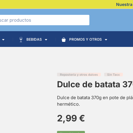
Nuestra
BEBIDAS
PROMOS Y OTROS
Repostería y otros dulces
Sin Tacc
Dulce de batata 3
Dulce de batata 370g en pote de plá
hermético.
2,99
€