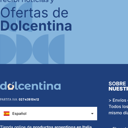
Ofertas de
Dolcentina
SOBRE
NUEST
> Envíos 
PARTITA IVA:
02743910412
Todos los
mismo dí
Español
Italiano
Tienda online de
productos argentinos en Italia.