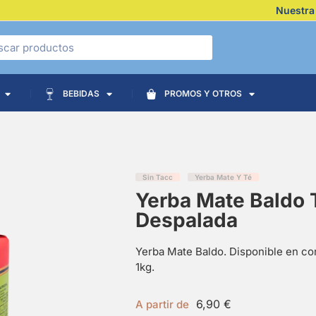
Nuestra
BEBIDAS
PROMOS Y OTROS
Sin Tacc
Yerba Mate Y Té
Yerba Mate Baldo 
Despalada
Yerba Mate Baldo. Disponible en co
1kg.
6,90
€
A partir de