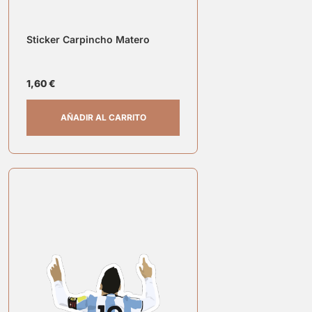
Sticker Carpincho Matero
1,60
€
AÑADIR AL CARRITO