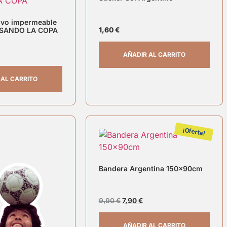
sivo impermeable
ESANDO LA COPA
1,60
€
AÑADIR AL CARRITO
 AL CARRITO
¡Oferta!
Bandera Argentina 150x90cm
9,90
€
7,90
€
AÑADIR AL CARRITO