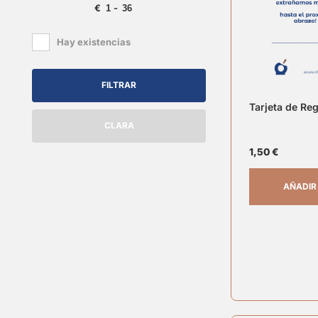
€
-
Minimum Price
Maximum Price
Hay existencias
FILTRAR
Tarjeta de Re
CLARA
1,50
€
AÑADIR