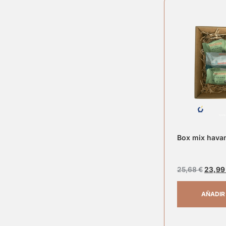
Box mix havan
25,68
€
23,9
AÑADIR