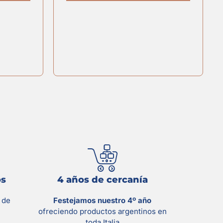
os
4 años de cercanía
s
de
Festejamos nuestro 4º año
ofreciendo productos argentinos en
toda Italia