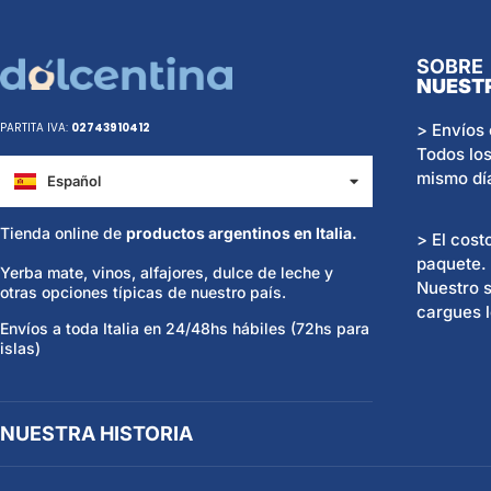
SOBRE
NUEST
> Envíos 
PARTITA IVA:
02743910412
Todos los
mismo dí
Español
Italiano
Tienda online de
productos argentinos en Italia.
> El cost
paquete.
Yerba mate, vinos, alfajores, dulce de leche y
Nuestro s
otras opciones típicas de nuestro país.
cargues l
Envíos a toda Italia en 24/48hs hábiles (72hs para
islas)
NUESTRA HISTORIA