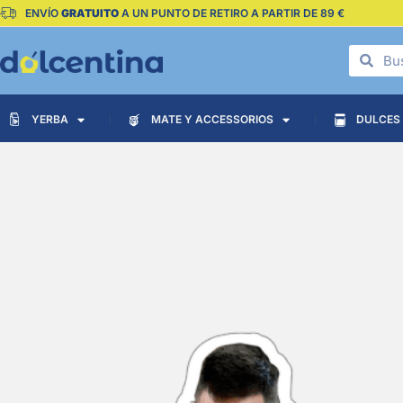
ENVÍO
GRATUITO
A UN PUNTO DE RETIRO A PARTIR DE 89 €
YERBA
MATE Y ACCESSORIOS
DULCES