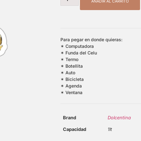
AÑADIR AL CARRITO
Para pegar en donde quieras:
✶ Computadora
✶ Funda del Celu
✶ Termo
✶ Botellita
✶ Auto
✶ Bicicleta
✶ Agenda
✶ Ventana
Brand
Dolcentina
Capacidad
1lt