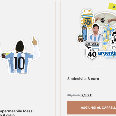
In
8 adesivi a 8 euro
10,70
€
6,56
€
AGGIUNGI AL CARREL
impermeabile Messi
 il cielo