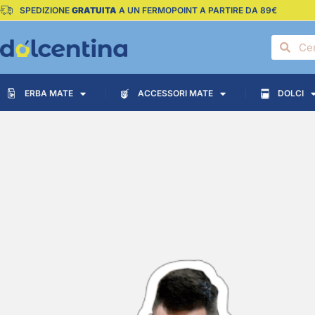
SPEDIZIONE
GRATUITA
A UN FERMOPOINT A PARTIRE DA 89€
ERBA MATE
ACCESSORI MATE
DOLCI