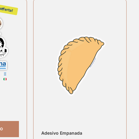
 offerta!
LO
Adesivo Empanada