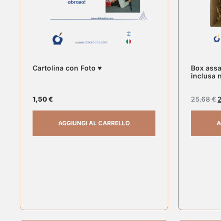
Cartolina con Foto ♥
Box assa
inclusa 
1,50
€
25,68
€
AGGIUNGI AL CARRELLO
A