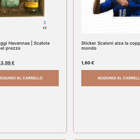
ggi Havannaa | Scatola
Sticker Scaloni alza la cop
nel prezzo
mondo
23,99
€
1,60
€
GGIUNGI AL CARRELLO
AGGIUNGI AL CARREL