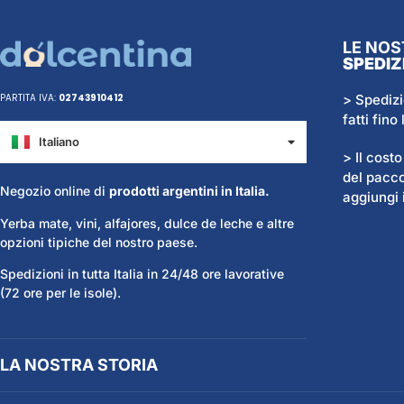
LE NOS
SPEDIZ
> Spedizi
PARTITA IVA:
02743910412
fatti fino
Italiano
Español
> Il cost
del pacco
Negozio online di
prodotti argentini in Italia.
aggiungi i
Yerba mate, vini, alfajores, dulce de leche e altre
opzioni tipiche del nostro paese.
Spedizioni in tutta Italia in 24/48 ore lavorative
(72 ore per le isole).
LA NOSTRA STORIA