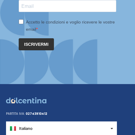
Accetto le condizioni e voglio ricevere le vostre
email
ISCRIVERMI
PARTITA IVA:
02743910412
Italiano
Español