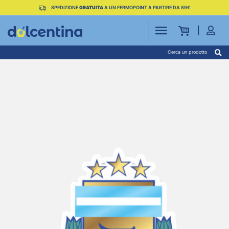
SPEDIZIONE
GRATUITA
A UN FERMOPOINT A PARTIRE DA 89€
Cerca un prodotto