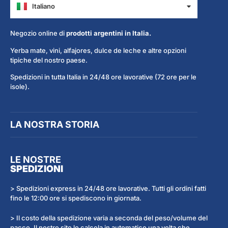
Italiano
Español
Negozio online di
prodotti argentini in Italia.
Yerba mate, vini, alfajores, dulce de leche e altre opzioni
tipiche del nostro paese.
Spedizioni in tutta Italia in 24/48 ore lavorative (72 ore per le
isole).
LA NOSTRA STORIA
LE NOSTRE
SPEDIZIONI
> Spedizioni express in 24/48 ore lavorative. Tutti gli ordini fatti
fino le 12:00 ore si spediscono in giornata.
> Il costo della spedizione varia a seconda del peso/volume del
pacco. Il nostro sito lo calcola in automatico una volta che