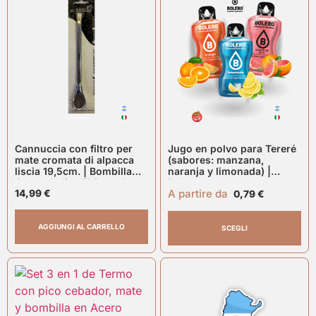
Cannuccia con filtro per
Jugo en polvo para Tereré
mate cromata di alpacca
(sabores: manzana,
liscia 19,5cm. | Bombilla
naranja y limonada) |
Cromada lisa El Bagual
Bolero
A partire da
14,99
€
0,79
€
AGGIUNGI AL CARRELLO
SCEGLI