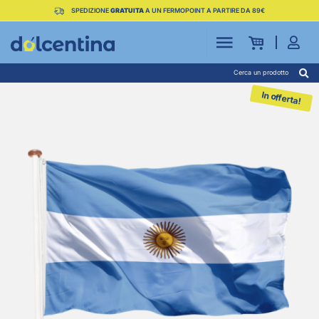
SPEDIZIONE
GRATUITA
A UN FERMOPOINT A PARTIRE DA 89€
Cerca un prodotto
In offerta!