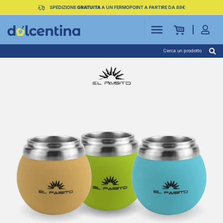
SPEDIZIONE
GRATUITA
A UN FERMOPOINT A PARTIRE DA 89€
Cerca un prodotto