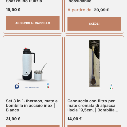
Spazzolino Pulizia
Inossidabile
A partire da
19,90
€
20,99
€
AGGIUNGI AL CARRELLO
SCEGLI
Set 3 in 1: thermos, mate e
Cannuccia con filtro per
bombilla in acciaio inox |
mate cromata di alpacca
Bianco
liscia 19,5cm. | Bombilla
Cromada lisa El Bagual
31,99
€
14,99
€