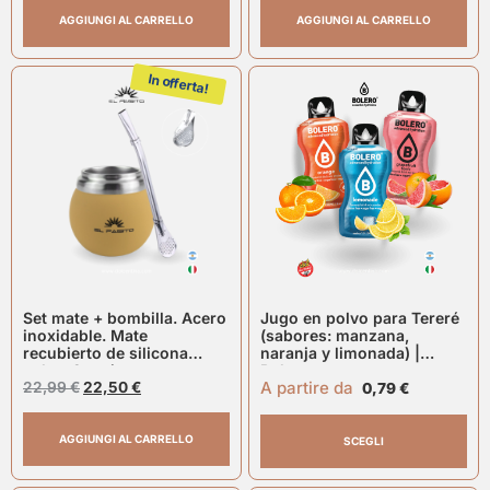
AGGIUNGI AL CARRELLO
AGGIUNGI AL CARRELLO
In offerta!
Set mate + bombilla. Acero
Jugo en polvo para Tereré
inoxidable. Mate
(sabores: manzana,
recubierto de silicona
naranja y limonada) |
color: Caqui
Bolero
A partire da
22,99
€
22,50
€
0,79
€
AGGIUNGI AL CARRELLO
SCEGLI