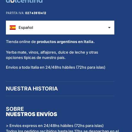
PARTITA IVA:
02743910412
Español
Italiano
Tienda online de
productos argentinos en Italia.
Yerba mate, vinos, alfajores, dulce de leche y otras
opciones típicas de nuestro país.
Envíos a toda Italia en 24/48hs hábiles (72hs para islas)
NUESTRA HISTORIA
SOBRE
NUESTROS ENVÍOS
> Envíos express en 24/48hs hábiles (72hs para islas)
Todos los pedidos recibidos hasta las 12hs se despachan en el