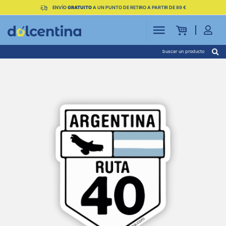
ENVÍO
GRATUITO
A UN PUNTO DE RETIRO A PARTIR DE 89 €
buscar un producto