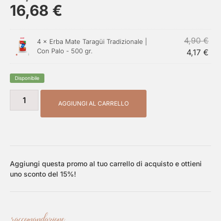
16,68
€
4,90
€
4 ×
Erba Mate Taragüi Tradizionale |
Con Palo - 500 gr.
4,17
€
Disponibile
AGGIUNGI AL CARRELLO
Aggiungi questa promo al tuo carrello di acquisto e ottieni
uno sconto del 15%!
raccomandazione