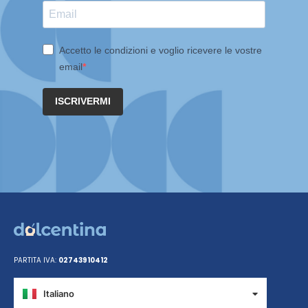
Accetto le condizioni e voglio ricevere le vostre
email
ISCRIVERMI
PARTITA IVA:
02743910412
Italiano
Español