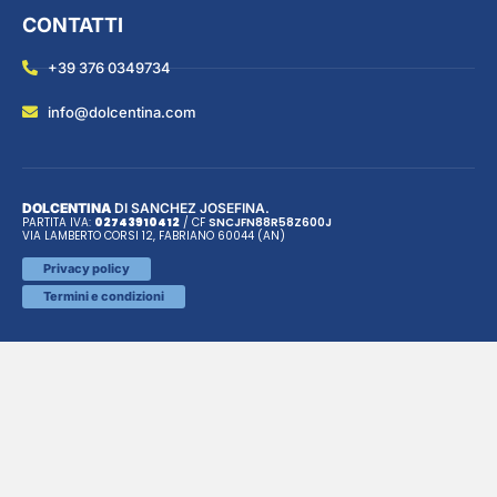
CONTATTI
+39 376 0349734
info@dolcentina.com
DOLCENTINA
DI SANCHEZ JOSEFINA.
PARTITA IVA:
02743910412
/ CF
SNC
JFN
88R58Z600J
VIA LAMBERTO CORSI 12, FABRIANO 60044 (AN)
Privacy policy
Termini e condizioni