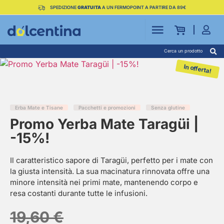
SPEDIZIONE
GRATUITA
A UN FERMOPOINT A PARTIRE DA 89€
Cerca un prodotto
In offerta!
Erba Mate e Tisane
Pacchetti e promozioni
Senza glutine
Promo Yerba Mate Taragüi |
-15%!
Il caratteristico sapore di Taragüi, perfetto per i mate con
la giusta intensità. La sua macinatura rinnovata offre una
minore intensità nei primi mate, mantenendo corpo e
resa costanti durante tutte le infusioni.
19,60
€