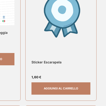
eggia
LO
Sticker Escarapela
1,60
€
AGGIUNGI AL CARRELLO