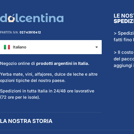
LE NOS
SPEDIZ
> Spedizi
PARTITA IVA:
02743910412
fatti fino
Italiano
Español
> Il cost
del pacco
Negozio online di
prodotti argentini in Italia.
aggiungi i
Yerba mate, vini, alfajores, dulce de leche e altre
opzioni tipiche del nostro paese.
Spedizioni in tutta Italia in 24/48 ore lavorative
(72 ore per le isole).
LA NOSTRA STORIA