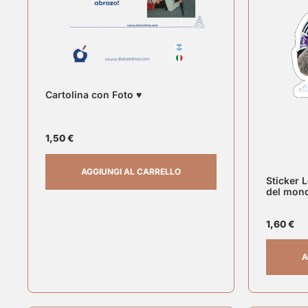
Cartolina con Foto ♥
1,50
€
AGGIUNGI AL CARRELLO
Sticker 
del mon
1,60
€
A