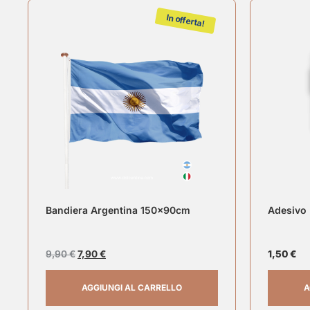
In offerta!
Bandiera Argentina 150x90cm
Adesivo 
9,90
€
7,90
€
1,50
€
AGGIUNGI AL CARRELLO
A