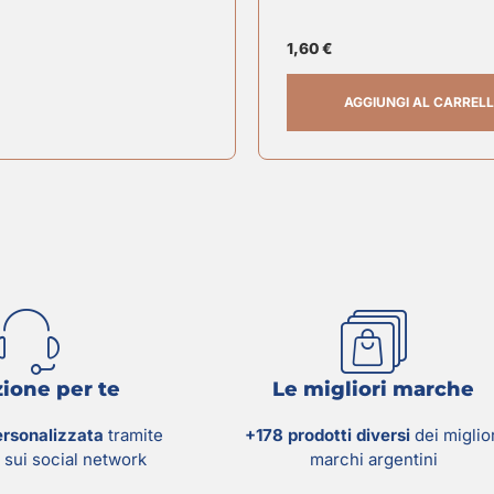
1,60
€
AGGIUNGI AL CARREL
ione per te
Le migliori marche
ersonalizzata
tramite
+178 prodotti diversi
dei miglio
sui social network
marchi argentini