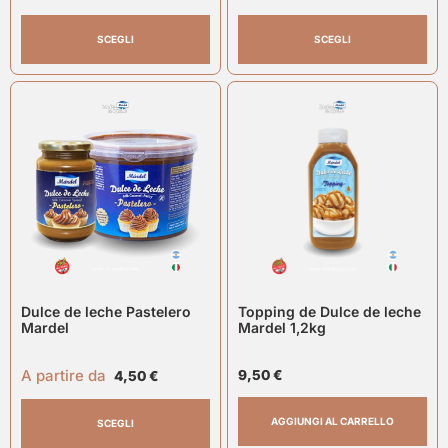
SCEGLI
SCEGLI
Dulce de leche Pastelero
Topping de Dulce de leche
Mardel
Mardel 1,2kg
A partire da
9,50
€
4,50
€
AGGIUNGI AL CARRELLO
SCEGLI