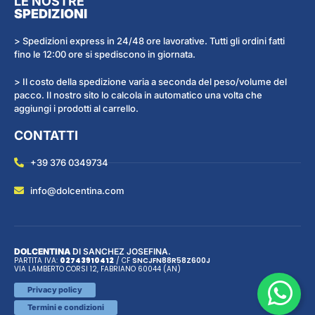
LE NOSTRE
SPEDIZIONI
> Spedizioni express in 24/48 ore lavorative. Tutti gli ordini fatti
fino le 12:00 ore si spediscono in giornata.
> Il costo della spedizione varia a seconda del peso/volume del
pacco. Il nostro sito lo calcola in automatico una volta che
aggiungi i prodotti al carrello.
CONTATTI
+39 376 0349734
info@dolcentina.com
DOLCENTINA
DI SANCHEZ JOSEFINA.
PARTITA IVA:
02743910412
/ CF
SNC
JFN
88R58Z600J
VIA LAMBERTO CORSI 12, FABRIANO 60044 (AN)
Privacy policy
Termini e condizioni