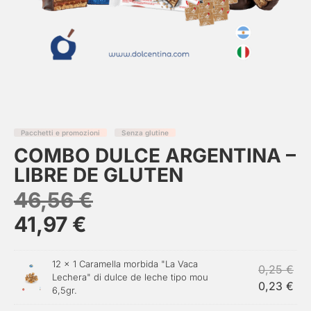
Pacchetti e promozioni
Senza glutine
COMBO DULCE ARGENTINA –
LIBRE DE GLUTEN
46,56
€
41,97
€
12 ×
1 Caramella morbida "La Vaca
0,25
€
Lechera" di dulce de leche tipo mou
0,23
€
6,5gr.