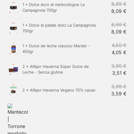
8,99
€
1 ×
Dolce duro di melecotogne La
Campagnola 700gr
8,09
€
8,99
€
1 ×
Dolce di patate dolci La Campagnola
700gr
8,09
€
4,50
€
1 ×
Dulce de leche classico Mardel -
450gr
4,05
€
3,90
€
2 ×
Alfajor Havanna Súper Dulce de
Leche - Senza glutine
3,51
€
3,99
€
2 ×
Alfajor Havanna Vegano 70% cacao
3,59
€