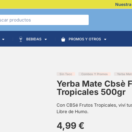
Nuestra
BEBIDAS
PROMOS Y OTROS
Sin Tacc
Combos Y Promos
Yerba Mat
Yerba Mate Cbsè F
Tropicales 500gr
Con CBSé Frutos Tropicales, viví tu
Libre de Humo.
4,99
€