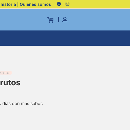
 historia | Quienes somos
e Y Té
rutos
s días con más sabor.