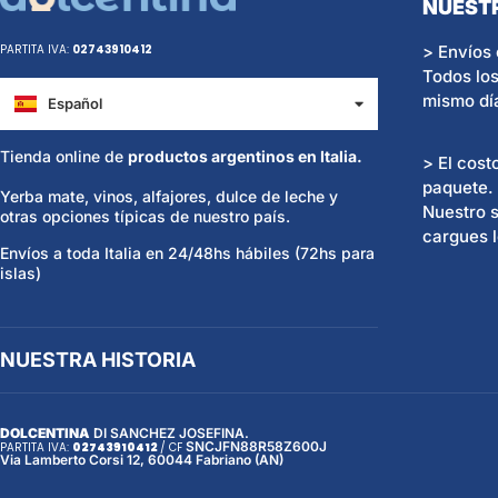
NUEST
> Envíos 
PARTITA IVA:
02743910412
Todos los
mismo dí
Español
Italiano
Tienda online de
productos argentinos en Italia.
> El cost
paquete.
Yerba mate, vinos, alfajores, dulce de leche y
Nuestro s
otras opciones típicas de nuestro país.
cargues l
Envíos a toda Italia en 24/48hs hábiles (72hs para
islas)
NUESTRA HISTORIA
DOLCENTINA
DI SANCHEZ JOSEFINA.
SNCJFN88R58Z600J
PARTITA IVA:
02743910412
/
CF
Via Lamberto Corsi 12, 60044 Fabriano (AN)