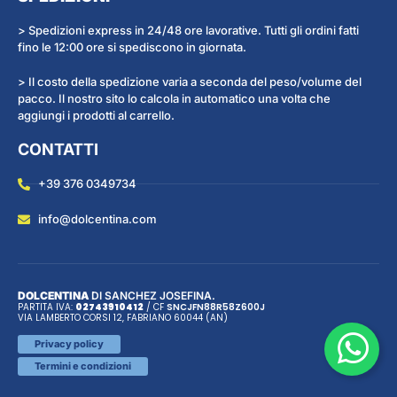
> Spedizioni express in 24/48 ore lavorative. Tutti gli ordini fatti
fino le 12:00 ore si spediscono in giornata.
> Il costo della spedizione varia a seconda del peso/volume del
pacco. Il nostro sito lo calcola in automatico una volta che
aggiungi i prodotti al carrello.
CONTATTI
+39 376 0349734
info@dolcentina.com
DOLCENTINA
DI SANCHEZ JOSEFINA.
PARTITA IVA:
02743910412
/ CF
SNC
JFN
88R58Z600J
VIA LAMBERTO CORSI 12, FABRIANO 60044 (AN)
Privacy policy
Termini e condizioni