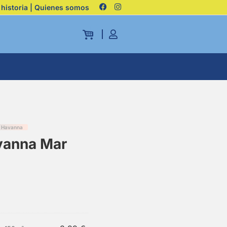
 historia | Quienes somos
Havanna
avanna Mar