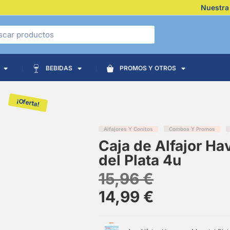
Nuestra
BEBIDAS
PROMOS Y OTROS
¡Oferta!
Alfajores Y Conitos
Combos Y Promos
Caja de Alfajor H
del Plata 4u
15,96
€
14,99
€