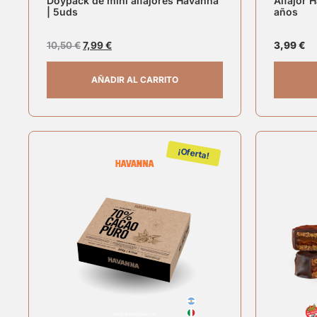
Doypack de mini alfajores Havanna
Alfajor 
| 5uds
años
10,50
€
7,99
€
3,99
€
AÑADIR AL CARRITO
¡Oferta!