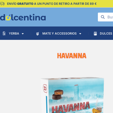
ENVÍO
GRATUITO
A UN PUNTO DE RETIRO A PARTIR DE 89 €
YERBA
MATE Y ACCESSORIOS
DULCES