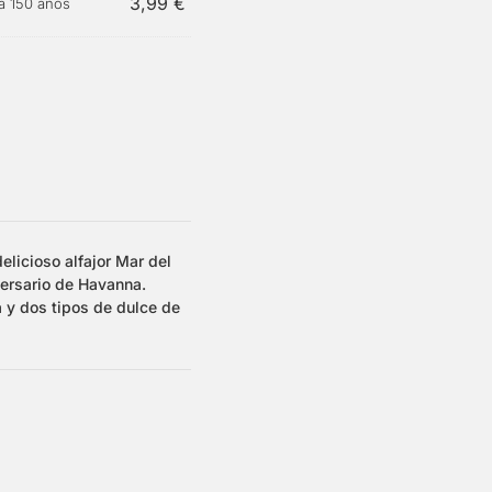
3,99
€
ta 150 años
elicioso alfajor Mar del
versario de Havanna.
 y dos tipos de dulce de