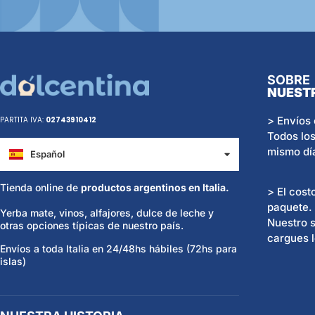
SOBRE
NUEST
> Envíos 
PARTITA IVA:
02743910412
Todos los
mismo dí
Español
Italiano
Tienda online de
productos argentinos en Italia.
> El cost
paquete.
Yerba mate, vinos, alfajores, dulce de leche y
Nuestro s
otras opciones típicas de nuestro país.
cargues l
Envíos a toda Italia en 24/48hs hábiles (72hs para
islas)