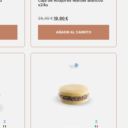
u
Caja de Alfajores Mardel Blancos
x24u
26,40
€
19,90
€
AÑADIR AL CARRITO