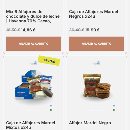
Mix 6 Alfajores de
Caja de Alfajores Mardel
chocolate y dulce de leche
Negros x24u
| Havanna 70% Cacao,
Havanna Super Dulce de
Leche, Mardel Chocolate
16,50
€
14,86
€
26,40
€
19,90
€
Negro
AÑADIR AL CARRITO
AÑADIR AL CARRITO
¡Oferta!
Caja de Alfajores Mardel
Alfajor Mardel Negro
Mixtos x24u