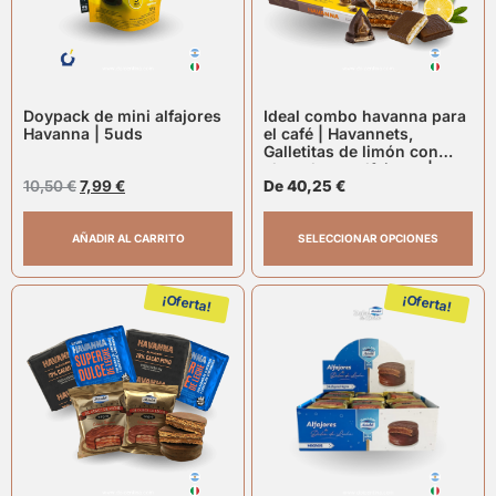
Doypack de mini alfajores
Ideal combo havanna para
Havanna | 5uds
el café | Havannets,
Galletitas de limón con
chocolate y alfajores |
10,50
€
7,99
€
Havanna
De
40,25
€
AÑADIR AL CARRITO
SELECCIONAR OPCIONES
¡Oferta!
¡Oferta!