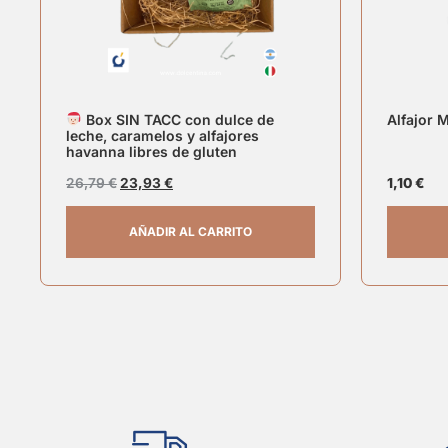
Box SIN TACC con dulce de
Alfajor 
leche, caramelos y alfajores
havanna libres de gluten
26,79
€
23,93
€
1,10
€
AÑADIR AL CARRITO