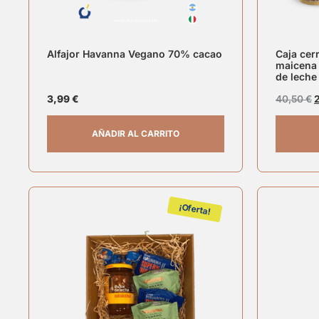
Alfajor Havanna Vegano 70% cacao
Caja cer
maicena 
de leche
3,99
€
40,50
€
AÑADIR AL CARRITO
¡Oferta!