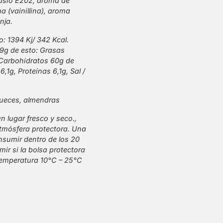
asio E202, aroma de
 (vainillina), aroma
nja.
o: 1394 Kj/ 342 Kcal.
 9g de esto: Grasas
Carbohidratos 60g de
,1g, Proteínas 6,1g, Sal /
nueces, almendras
 lugar fresco y seco.,
mósfera protectora. Una
nsumir dentro de los 20
ir si la bolsa protectora
 Temperatura 10°C – 25°C