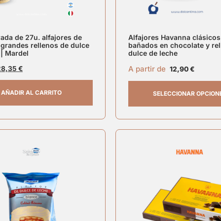
rada de 27u. alfajores de
Alfajores Havanna clásicos
grandes rellenos de dulce
bañados en chocolate y re
 | Mardel
dulce de leche
A partir de
28,35
€
12,90
€
AÑADIR AL CARRITO
SELECCIONAR OPCION