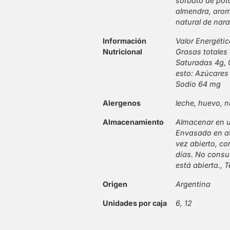
sorbato de pot
almendra, aroma
natural de nara
Información
Valor Energétic
Nutricional
Grasas totales
Saturadas 4g, 
esto: Azúcares 6
Sodio 64 mg
Alergenos
leche, huevo, 
Almacenamiento
Almacenar en un
Envasado en at
vez abierto, co
días. No consum
está abierta.,
Origen
Argentina
Unidades por caja
6, 12