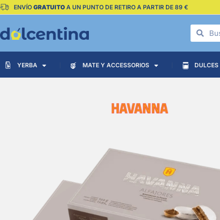
ENVÍO
GRATUITO
A UN PUNTO DE RETIRO A PARTIR DE 89 €
YERBA
MATE Y ACCESSORIOS
DULCES