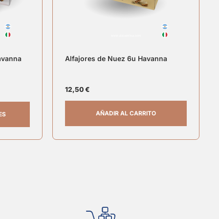
Havanna
Alfajores de Nuez 6u Havanna
12,50
€
AÑADIR AL CARRITO
ES