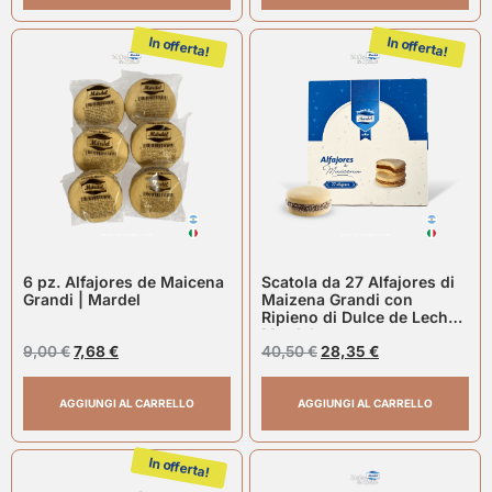
In offerta!
In offerta!
6 pz. Alfajores de Maicena
Scatola da 27 Alfajores di
Grandi | Mardel
Maizena Grandi con
Ripieno di Dulce de Leche |
Mardel
9,00
€
7,68
€
40,50
€
28,35
€
AGGIUNGI AL CARRELLO
AGGIUNGI AL CARRELLO
In offerta!