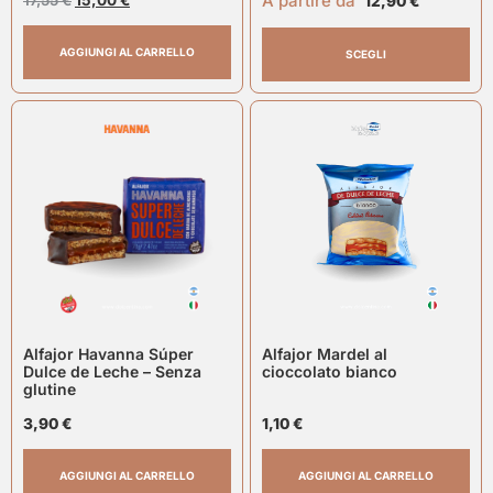
A partire da
17,55
€
15,00
€
12,90
€
AGGIUNGI AL CARRELLO
SCEGLI
Alfajor Havanna Súper
Alfajor Mardel al
Dulce de Leche – Senza
cioccolato bianco
glutine
3,90
€
1,10
€
AGGIUNGI AL CARRELLO
AGGIUNGI AL CARRELLO