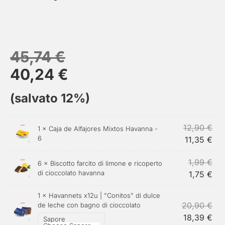
45,74
€
40,24
€
(salvato 12%)
12,90
€
1 ×
Caja de Alfajores Mixtos Havanna -
6
11,35
€
1,99
€
6 ×
Biscotto farcito di limone e ricoperto
di cioccolato havanna
1,75
€
1 ×
Havannets x12u | "Conitos" di dulce
20,90
€
de leche con bagno di cioccolato
18,39
€
Sapore