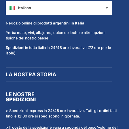
Italiano
Español
Negozio online di
prodotti argentini in Italia.
Yerba mate, vini, alfajores, dulce de leche e altre opzioni
tipiche del nostro paese.
Spedizioni in tutta Italia in 24/48 ore lavorative (72 ore per le
isole).
LA NOSTRA STORIA
LE NOSTRE
SPEDIZIONI
> Spedizioni express in 24/48 ore lavorative. Tutti gli ordini fatti
fino le 12:00 ore si spediscono in giornata.
> Il costo della spedizione varia a seconda del peso/volume del