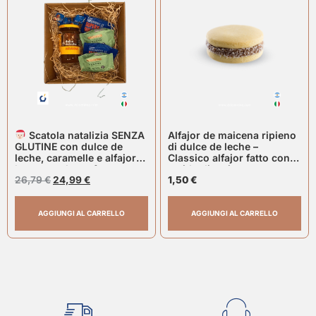
Scatola natalizia SENZA
Alfajor de maicena ripieno
GLUTINE con dulce de
di dulce de leche –
leche, caramelle e alfajores
Classico alfajor fatto con
havanna gluten free
amido di mais
26,79
€
24,99
€
1,50
€
AGGIUNGI AL CARRELLO
AGGIUNGI AL CARRELLO