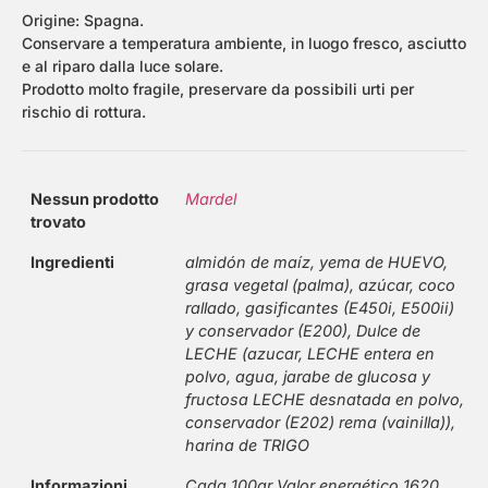
Origine: Spagna.
Conservare a temperatura ambiente, in luogo fresco, asciutto
e al riparo dalla luce solare.
Prodotto molto fragile, preservare da possibili urti per
rischio di rottura.
Nessun prodotto
Mardel
trovato
Ingredienti
almidón de maíz, yema de HUEVO,
grasa vegetal (palma), azúcar, coco
rallado, gasificantes (E450i, E500ii)
y conservador (E200), Dulce de
LECHE (azucar, LECHE entera en
polvo, agua, jarabe de glucosa y
fructosa LECHE desnatada en polvo,
conservador (E202) rema (vainilla)),
harina de TRIGO
Informazioni
Cada 100gr Valor energético 1620