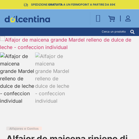
SPEDIZIONE
GRATUITA
A UN FERMOPOINT A PARTIRE DA 89€
Cerca un prodotto
Alfajores e Conitos
Alfajor de maicena ripieno di