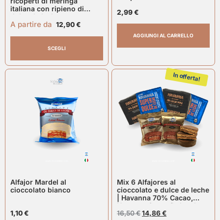
ricoperti di meringa
italiana con ripieno di
2,99
€
dulce de leche
A partire da
12,90
€
AGGIUNGI AL CARRELLO
SCEGLI
In offerta!
Alfajor Mardel al
Mix 6 Alfajores al
cioccolato bianco
cioccolato e dulce de leche
| Havanna 70% Cacao,
Havanna Super Dulce de
1,10
€
Leche, Mardel
16,50
€
14,86
€