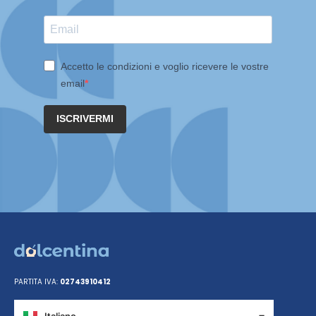
Accetto le condizioni e voglio ricevere le vostre
email
ISCRIVERMI
PARTITA IVA:
02743910412
Italiano