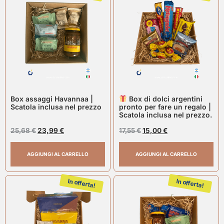
Box assaggi Havannaa |
Box di dolci argentini
Scatola inclusa nel prezzo
pronto per fare un regalo |
Scatola inclusa nel prezzo.
25,68
€
23,99
€
17,55
€
15,00
€
AGGIUNGI AL CARRELLO
AGGIUNGI AL CARRELLO
In offerta!
In offerta!