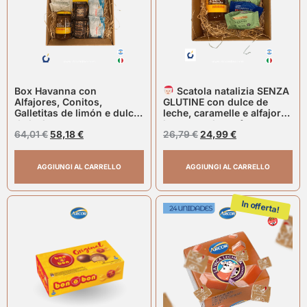
Box Havanna con
Scatola natalizia SENZA
Alfajores, Conitos,
GLUTINE con dulce de
Galletitas de limón e dulce
leche, caramelle e alfajores
de leche.
havanna gluten free
64,01
€
58,18
€
26,79
€
24,99
€
AGGIUNGI AL CARRELLO
AGGIUNGI AL CARRELLO
In offerta!