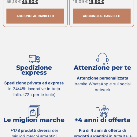
56,18
€
45,90
€
19,09
€
16,90
€
AGGIUNGI AL CARRELLO
AGGIUNGI AL CARRELLO
Spedizione
Attenzione per te
express
Attenzione personalizzata
Spedizione privata ed express
tramite WhatsApp e sui social
in 24/48h lavorative in tutta
network
Italia. (72h per le isole)
Le migliori marche
+4 anni di offerta
+178 prodotti diversi
dei
Più di 4 anni di offerta di
migliori marchi argentini
prodotti argentini
in tutta Italia