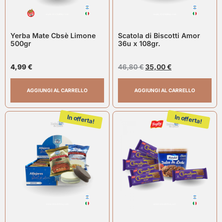
Yerba Mate Cbsè Limone
Scatola di Biscotti Amor
500gr
36u x 108gr.
4,99
€
46,80
€
35,00
€
AGGIUNGI AL CARRELLO
AGGIUNGI AL CARRELLO
In offerta!
In offerta!