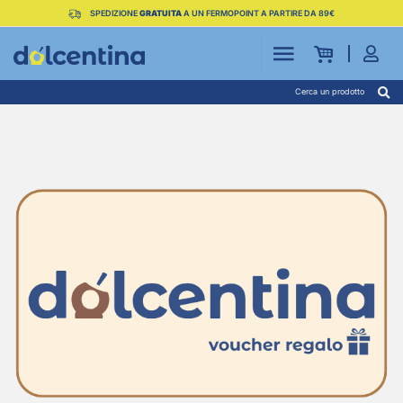
SPEDIZIONE
GRATUITA
A UN FERMOPOINT A PARTIRE DA 89€
Cerca un prodotto