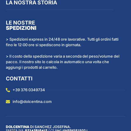
LA NOSTRA STORIA
LE NOSTRE
SPEDIZIONI
> Spedizioni express in 24/48 ore lavorative. Tutti gli ordini fatti
fino le 12:00 ore si spediscono in giornata.
> Il costo della spedizione varia a seconda del peso/volume del
pacco. Il nostro sito lo calcola in automatico una volta che
aggiungi i prodotti al carrello.
CONTATTI
+39 376 0349734
info@dolcentina.com
DOLCENTINA
DI SANCHEZ JOSEFINA.
PARTITA IVA:
02743910412
/ CF
SNC
JFN
88R58Z600J