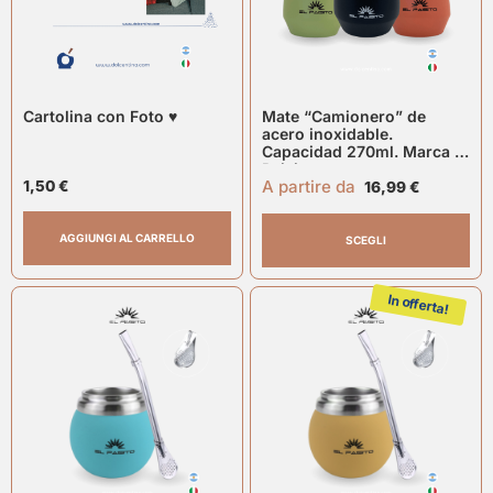
Cartolina con Foto ♥
Mate “Camionero” de
acero inoxidable.
Capacidad 270ml. Marca El
Paisito
A partire da
1,50
€
16,99
€
AGGIUNGI AL CARRELLO
SCEGLI
In offerta!