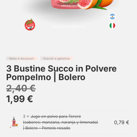
Mate e Accesori
Succhi e gelatine
3 Bustine Succo in Polvere
Pompelmo | Bolero
2,40
€
1,99
€
3 ×
Jugo en polvo para Tereré
0,79
€
(sabores: manzana, naranja y limonada)
| Bolero - Pomelo rosado