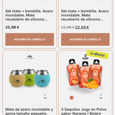
Set mate + bombilla. Acero
Set mate + bombilla. Acero
inoxidable. Mate
inoxidable. Mate
recubierto de silicona
recubierto de silicona
color: Turquesa
color: Caqui
22,99
€
22,99
€
22,50
€
AGGIUNGI AL CARRELLO
AGGIUNGI AL CARRELLO
In offerta!
Mate de acero inoxidable y
3 Saquitos Jugo en Polvo
goma tamaño pequeño.
sabor Naranja | Bolero