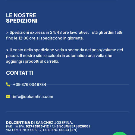
LE NOSTRE
SPEDIZIONI
> Spedizioni express in 24/48 ore lavorative. Tutti gli ordini fatti
fino le 12:00 ore si spediscono in giornata.
> Il costo della spedizione varia a seconda del peso/volume del
pacco. Il nostro sito lo calcola in automatico una volta che
aggiungi i prodotti al carrello.
CONTATTI
+39 376 0349734
info@dolcentina.com
DOLCENTINA
DI SANCHEZ JOSEFINA.
PARTITA IVA:
02743910412
/ CF
SNC
JFN
88R58Z600J
VIA LAMBERTO CORSI 12, FABRIANO 60044 (AN)