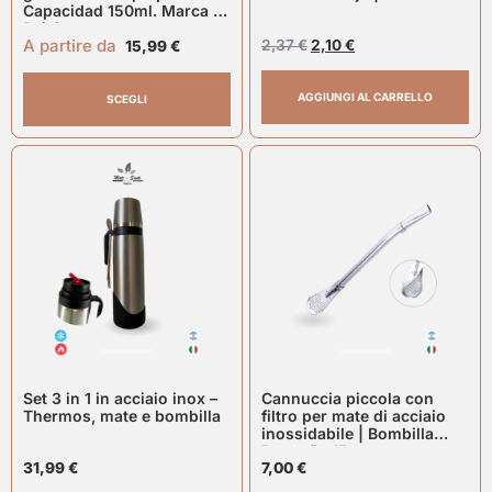
Capacidad 150ml. Marca El
Paisito
A partire da
2,37
€
2,10
€
15,99
€
AGGIUNGI AL CARRELLO
SCEGLI
Set 3 in 1 in acciaio inox –
Cannuccia piccola con
Thermos, mate e bombilla
filtro per mate di acciaio
inossidabile | Bombilla
Pequeña 15cm.
31,99
€
7,00
€