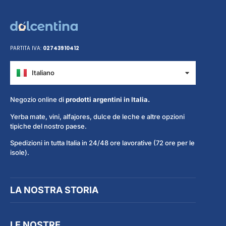
PARTITA IVA:
02743910412
Italiano
Español
Negozio online di
prodotti argentini in Italia.
Yerba mate, vini, alfajores, dulce de leche e altre opzioni
tipiche del nostro paese.
Spedizioni in tutta Italia in 24/48 ore lavorative (72 ore per le
isole).
LA NOSTRA STORIA
LE NOSTRE