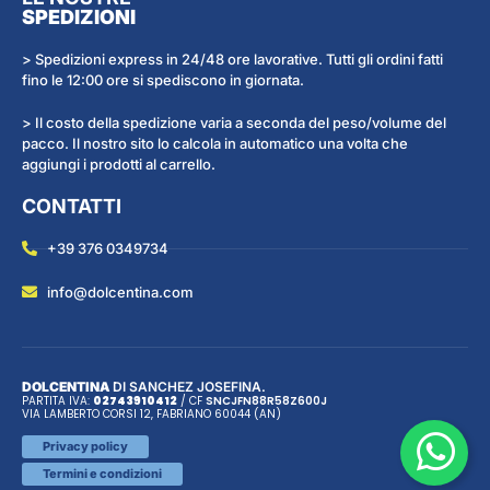
SPEDIZIONI
> Spedizioni express in 24/48 ore lavorative. Tutti gli ordini fatti
fino le 12:00 ore si spediscono in giornata.
> Il costo della spedizione varia a seconda del peso/volume del
pacco. Il nostro sito lo calcola in automatico una volta che
aggiungi i prodotti al carrello.
CONTATTI
+39 376 0349734
info@dolcentina.com
DOLCENTINA
DI SANCHEZ JOSEFINA.
PARTITA IVA:
02743910412
/ CF
SNC
JFN
88R58Z600J
VIA LAMBERTO CORSI 12, FABRIANO 60044 (AN)
Privacy policy
Termini e condizioni