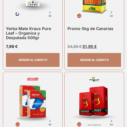
Yerba Mate Kraus Pure
Promo 5kg de Canarias
Leaf – Organica y
Despalada 500gr
7,99
€
54,95
€
51,95
€
AÑADIR AL CARRITO
AÑADIR AL CARRITO