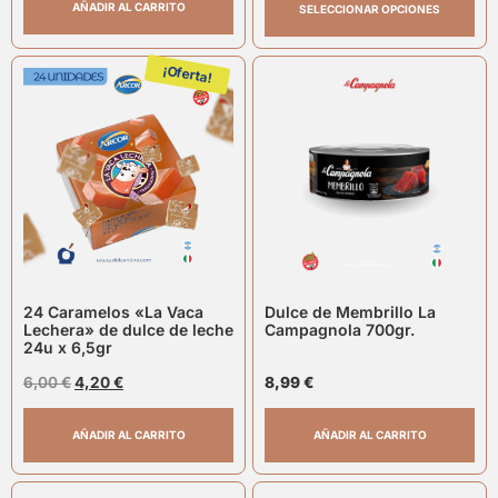
AÑADIR AL CARRITO
SELECCIONAR OPCIONES
¡Oferta!
24 Caramelos «La Vaca
Dulce de Membrillo La
Lechera» de dulce de leche
Campagnola 700gr.
24u x 6,5gr
6,00
€
4,20
€
8,99
€
AÑADIR AL CARRITO
AÑADIR AL CARRITO