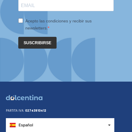
Acepto las condiciones y recibir sus
newsletters.
SUSCRIBIRSE
PARTITA IVA:
02743910412
Español
Italiano