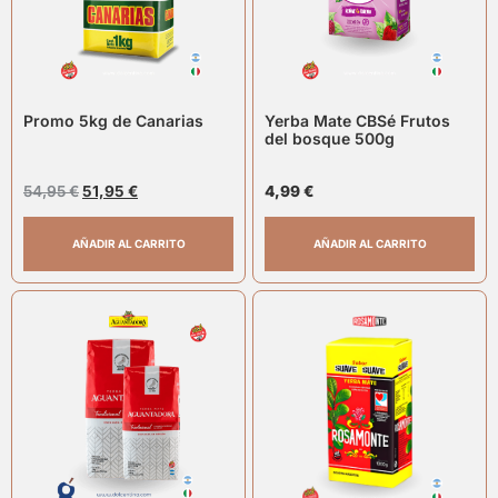
Promo 5kg de Canarias
Yerba Mate CBSé Frutos
del bosque 500g
54,95
€
51,95
€
4,99
€
AÑADIR AL CARRITO
AÑADIR AL CARRITO