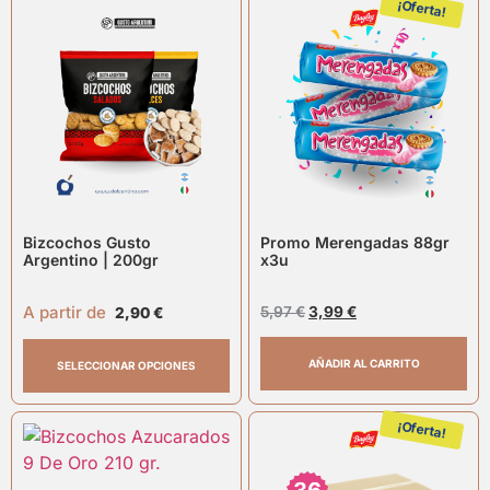
¡Oferta!
Bizcochos Gusto
Promo Merengadas 88gr
Argentino | 200gr
x3u
A partir de
5,97
€
3,99
€
2,90
€
AÑADIR AL CARRITO
SELECCIONAR OPCIONES
¡Oferta!