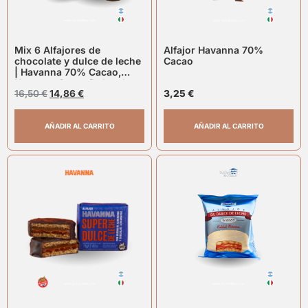
Mix 6 Alfajores de
Alfajor Havanna 70%
chocolate y dulce de leche
Cacao
| Havanna 70% Cacao,
Havanna Super Dulce de
Leche, Mardel Chocolate
16,50
€
14,86
€
3,25
€
Negro
AÑADIR AL CARRITO
AÑADIR AL CARRITO