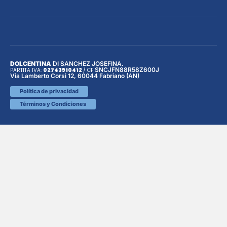
DOLCENTINA
DI SANCHEZ JOSEFINA.
SNCJFN88R58Z600J
PARTITA IVA:
02743910412
/
CF
Via Lamberto Corsi 12, 60044 Fabriano (AN)
Política de privacidad
Términos y Condiciones