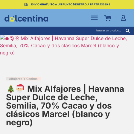
ENVÍO
GRATUITO
A UN PUNTO DE RETIRO A PARTIR DE 89 €
buscar un producto
Alfajores Y Conitos
Mix Alfajores | Havanna
Super Dulce de Leche,
Semilia, 70% Cacao y dos
clásicos Marcel (blanco y
negro)