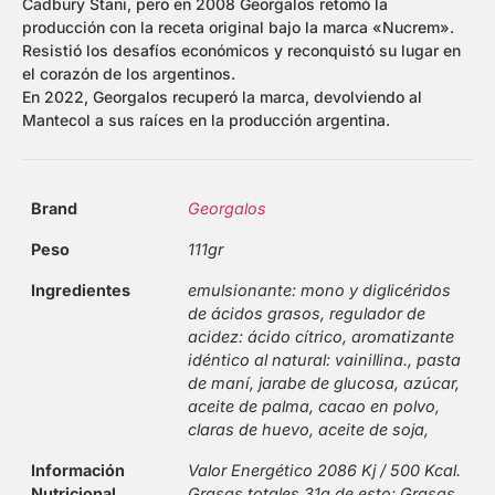
Cadbury Stani, pero en 2008 Georgalos retomó la
producción con la receta original bajo la marca «Nucrem».
Resistió los desafíos económicos y reconquistó su lugar en
el corazón de los argentinos.
En 2022, Georgalos recuperó la marca, devolviendo al
Mantecol a sus raíces en la producción argentina.
Brand
Georgalos
Peso
111gr
Ingredientes
emulsionante: mono y diglicéridos
de ácidos grasos, regulador de
acidez: ácido cítrico, aromatizante
idéntico al natural: vainillina., pasta
de maní, jarabe de glucosa, azúcar,
aceite de palma, cacao en polvo,
claras de huevo, aceite de soja,
Información
Valor Energético 2086 Kj / 500 Kcal.
Nutricional
Grasas totales 31g de esto: Grasas