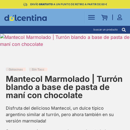
ENVÍO
GRATUITO
A UN PUNTO DE RETIRO A PARTIR DE 89 €
buscar un producto
Golosinas
Sin Tacc
Mantecol Marmolado | Turrón
blando a base de pasta de
maní con chocolate
Disfruta del delicioso Mantecol, un dulce típico
argentino similar al turrón, pero ahora también en su
versión marmolada!