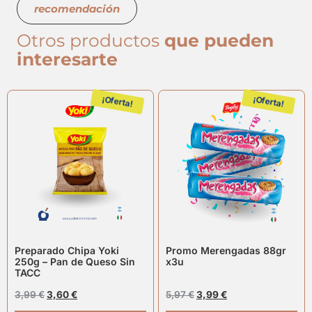
recomendación
Otros productos
que pueden
interesarte
¡Oferta!
¡Oferta!
Preparado Chipa Yoki
Promo Merengadas 88gr
250g – Pan de Queso Sin
x3u
TACC
3,99
€
3,60
€
5,97
€
3,99
€