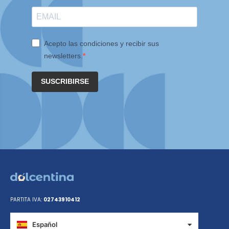
Acepto las condiciones y recibir sus
newsletters.
SUSCRIBIRSE
PARTITA IVA:
02743910412
Español
Italiano