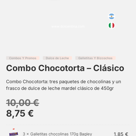
Combos Y Promos
Dulce de Leche
Galletitas Y Bizcochos
Combo Chocotorta – Clásico
Combo Chocotorta: tres paquetes de chocolinas y un
frasco de dulce de leche mardel clásico de 450gr
10,00
€
8,75
€
1,85
€
3 ×
Galletitas chocolinas 170g Bagley