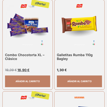
¡Oferta!
Combo Chocotorta XL –
Galletitas Rumba 110g
Clásico
Bagley
19,09
€
16,90
€
1,30
€
AÑADIR AL CARRITO
AÑADIR AL CARRITO
¡Oferta!