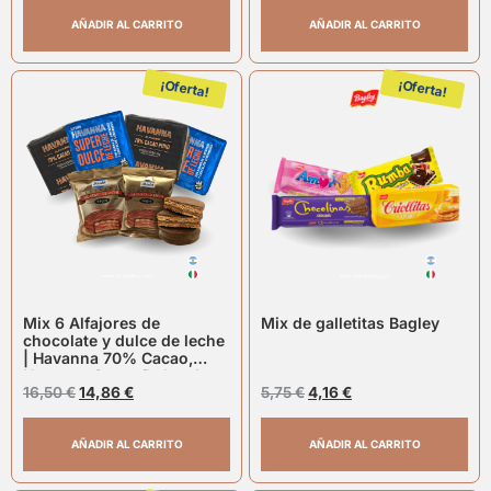
AÑADIR AL CARRITO
AÑADIR AL CARRITO
¡Oferta!
¡Oferta!
Mix 6 Alfajores de
Mix de galletitas Bagley
chocolate y dulce de leche
| Havanna 70% Cacao,
Havanna Super Dulce de
Leche, Mardel Chocolate
16,50
€
14,86
€
5,75
€
4,16
€
Negro
AÑADIR AL CARRITO
AÑADIR AL CARRITO