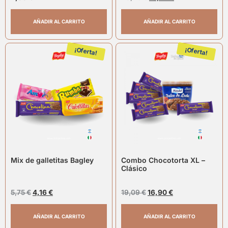
AÑADIR AL CARRITO
AÑADIR AL CARRITO
¡Oferta!
¡Oferta!
Mix de galletitas Bagley
Combo Chocotorta XL –
Clásico
5,75
€
4,16
€
19,09
€
16,90
€
AÑADIR AL CARRITO
AÑADIR AL CARRITO