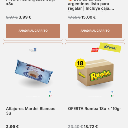
x3u
argentinos listo para
regalar | Incluye caja.
Envíos a toda Italia
5,97
€
3,99
€
17,55
€
15,00
€
AÑADIR AL CARRITO
AÑADIR AL CARRITO
¡Oferta!
Alfajores Mardel Blancos
OFERTA Rumba 18u x 110gr
3u
2,99
€
23,40
€
18,72
€