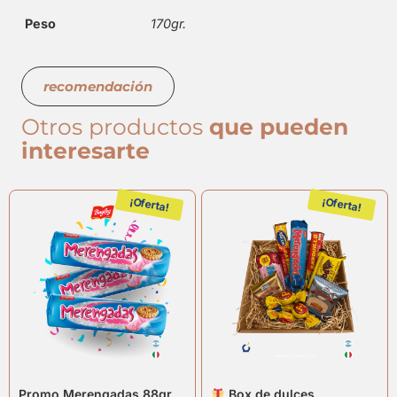
Peso
170gr.
recomendación
Otros productos
que pueden
interesarte
¡Oferta!
¡Oferta!
Promo Merengadas 88gr
Box de dulces