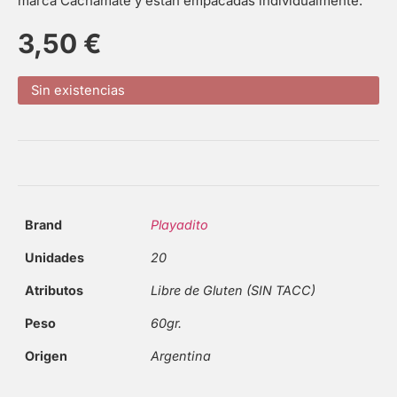
marca Cachamate y están empacadas individualmente.
3,50
€
Sin existencias
Brand
Playadito
Unidades
20
Atributos
Libre de Gluten (SIN TACC)
Peso
60gr.
Origen
Argentina