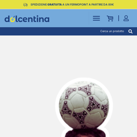
SPEDIZIONE
GRATUITA
A UN FERMOPOINT A PARTIRE DA 89€
Cerca un prodotto