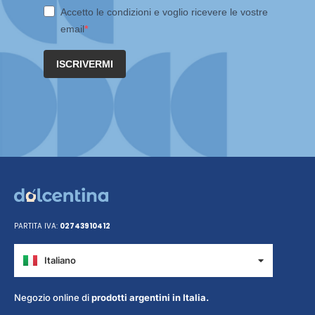
Accetto le condizioni e voglio ricevere le vostre
email
ISCRIVERMI
PARTITA IVA:
02743910412
Italiano
Español
Negozio online di
prodotti argentini in Italia.