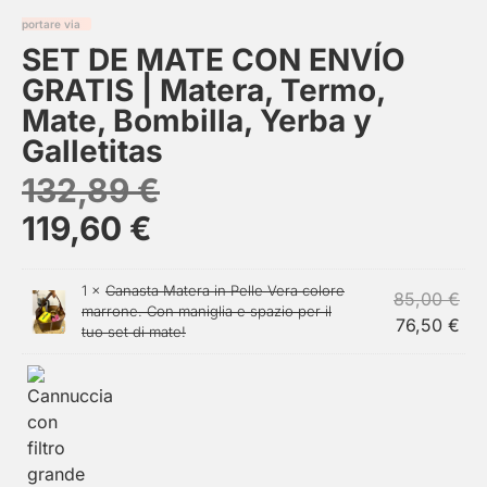
portare via
SET DE MATE CON ENVÍO
GRATIS | Matera, Termo,
Mate, Bombilla, Yerba y
Galletitas
132,89
€
119,60
€
1 ×
Canasta Matera in Pelle Vera colore
85,00
€
marrone. Con maniglia e spazio per il
76,50
€
tuo set di mate!