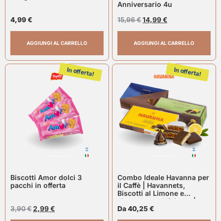
Anniversario 4u
4,99
€
15,96
€
14,99
€
AGGIUNGI AL CARRELLO
AGGIUNGI AL CARRELLO
In offerta!
In offerta!
Biscotti Amor dolci 3
Combo Ideale Havanna per
pacchi in offerta
il Caffè | Havannets,
Biscotti al Limone e
cioccolato e Alfajores |
3,90
€
2,99
€
Havanna
Da
40,25
€