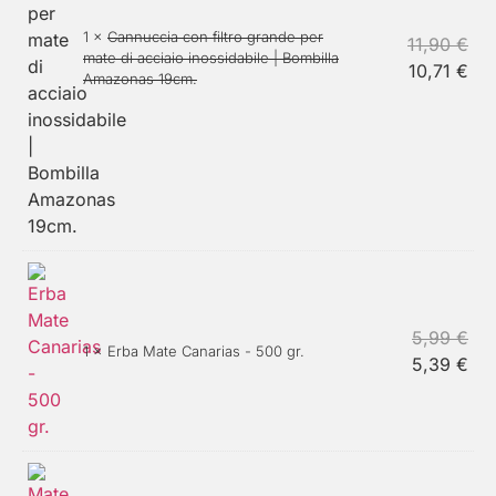
1 ×
Cannuccia con filtro grande per
11,90
€
mate di acciaio inossidabile | Bombilla
10,71
€
Amazonas 19cm.
5,99
€
1 ×
Erba Mate Canarias - 500 gr.
5,39
€