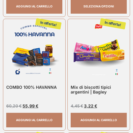
AGGIUNGI AL CARRELLO
SELEZIONA OPZIONI
In offerta!
In offerta!
COMBO 100% HAVANNA
Mix di biscotti tipici
argentini | Bagley
60,20
€
55,99
€
4,45
€
3,22
€
AGGIUNGI AL CARRELLO
AGGIUNGI AL CARRELLO