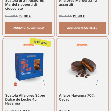
Scatola di 24 Alfajores
Alfajores Mardel x24u
Mardel ricoperti di
assortiti
cioccolato
26,40
€
19,90
€
26,40
€
19,90
€
AGGIUNGI AL CARRELLO
AGGIUNGI AL CARRELLO
In offerta!
Scatola Alfajores Súper
Alfajor Havanna 70%
Dulce de Leche 4u
Cacao
Havanna