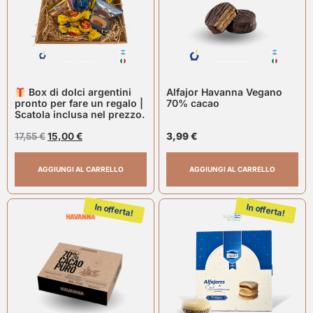
Box di dolci argentini
Alfajor Havanna Vegano
pronto per fare un regalo |
70% cacao
Scatola inclusa nel prezzo.
17,55
€
15,00
€
3,99
€
AGGIUNGI AL CARRELLO
AGGIUNGI AL CARRELLO
In offerta!
In offerta!