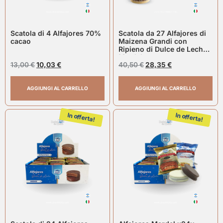
Scatola di 4 Alfajores 70%
Scatola da 27 Alfajores di
cacao
Maizena Grandi con
Ripieno di Dulce de Leche |
Mardel
13,00
€
10,03
€
40,50
€
28,35
€
AGGIUNGI AL CARRELLO
AGGIUNGI AL CARRELLO
In offerta!
In offerta!