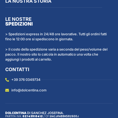
LA NOSTRA STORIA
LE NOSTRE
SPEDIZIONI
> Spedizioni express in 24/48 ore lavorative. Tutti gli ordini fatti
fino le 12:00 ore si spediscono in giornata.
> Il costo della spedizione varia a seconda del peso/volume del
pacco. Il nostro sito lo calcola in automatico una volta che
aggiungi i prodotti al carrello.
CONTATTI
+39 376 0349734
info@dolcentina.com
DOLCENTINA
DI SANCHEZ JOSEFINA.
PARTITA IVA:
02743910412
/ CF
SNC
JFN
88R58Z600J