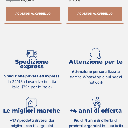
15,60
€
14,04
€
3,25
€
AGGIUNGI AL CARRELLO
AGGIUNGI AL CARRELLO
Spedizione
Attenzione per te
express
Attenzione personalizzata
Spedizione privata ed express
tramite WhatsApp e sui social
in 24/48h lavorative in tutta
network
Italia. (72h per le isole)
Le migliori marche
+4 anni di offerta
+178 prodotti diversi
dei
Più di 4 anni di offerta di
migliori marchi argentini
prodotti argentini
in tutta Italia