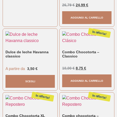
alfajores havanna gluten
26,79
€
24,99
€
free
AGGIUNGI AL CARRELLO
In offerta!
Dulce de leche Havanna
Combo Chocotorta –
classico
Classico
A partire da
10,00
€
8,75
€
3,50
€
AGGIUNGI AL CARRELLO
SCEGLI
In offerta!
In offerta!
Combo Chocotorta XL
Combo chocotorta –