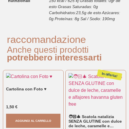
nutrizionali
150 kcal / 625 kj Grasas totales: 0gr de
esto Grasas Saturadas: 0g
Carbohidratos:23,5g de esto Azúcares:
0g Proteínas: 8g Sal / Sodio: 190mg
raccomandazione
Anche questi prodotti
potrebbero interessarti
In offerta!
Cartolina con Foto ♥
1,50
€
🧑🏻‍🎄 Scatola natalizia
SENZA GLUTINE con dulce
AGGIUNGI AL CARRELLO
de leche, caramelle e