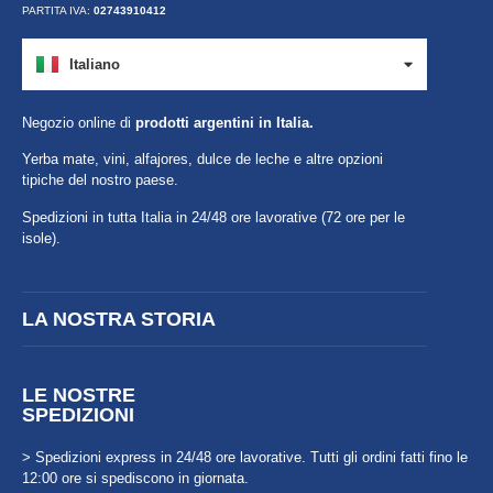
PARTITA IVA:
02743910412
Italiano
Español
Negozio online di
prodotti argentini in Italia.
Yerba mate, vini, alfajores, dulce de leche e altre opzioni
tipiche del nostro paese.
Spedizioni in tutta Italia in 24/48 ore lavorative (72 ore per le
isole).
LA NOSTRA STORIA
LE NOSTRE
SPEDIZIONI
> Spedizioni express in 24/48 ore lavorative. Tutti gli ordini fatti fino le
12:00 ore si spediscono in giornata.