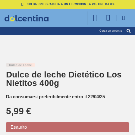
SPEDIZIONE
GRATUITA
A UN FERMOPOINT A PARTIRE DA 89€
Cerca un prodotto
Dulce de Leche
Dulce de leche Dietético Los
Nietitos 400g
Da consumarsi preferibilmente entro il 22/04/25
5,99
€
Esaurito