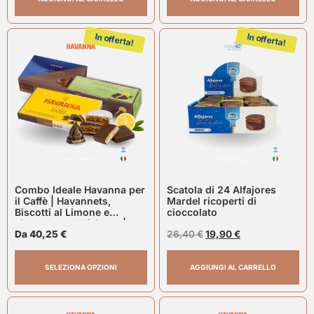
In offerta!
In offerta!
Combo Ideale Havanna per
Scatola di 24 Alfajores
il Caffè | Havannets,
Mardel ricoperti di
Biscotti al Limone e
cioccolato
cioccolato e Alfajores |
Havanna
Da
40,25
€
26,40
€
19,90
€
SELEZIONA OPZIONI
AGGIUNGI AL CARRELLO