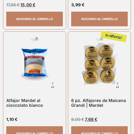
17,55
€
15,00
€
3,99
€
AGGIUNGI AL CARRELLO
AGGIUNGI AL CARRELLO
In offerta!
Alfajor Mardel al
6 pz. Alfajores de Maicena
cioccolato bianco
Grandi | Mardel
1,10
€
9,00
€
7,68
€
AGGIUNGI AL CARRELLO
AGGIUNGI AL CARRELLO