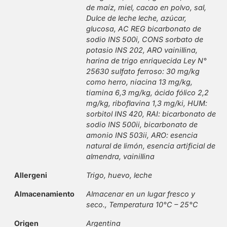
de maíz, miel, cacao en polvo, sal,
Dulce de leche leche, azúcar,
glucosa, AC REG bicarbonato de
sodio INS 500i, CONS sorbato de
potasio INS 202, ARO vainillina,
harina de trigo enriquecida Ley N°
25630 sulfato ferroso: 30 mg/kg
como herro, niacina 13 mg/kg,
tiamina 6,3 mg/kg, ácido fólico 2,2
mg/kg, riboflavina 1,3 mg/ki, HUM:
sorbitol INS 420, RAI: bicarbonato de
sodio INS 500ii, bicarbonato de
amonio INS 503ii, ARO: esencia
natural de limón, esencia artificial de
almendra, vainillina
Allergeni
Trigo, huevo, leche
Almacenamiento
Almacenar en un lugar fresco y
seco., Temperatura 10°C – 25°C
Origen
Argentina