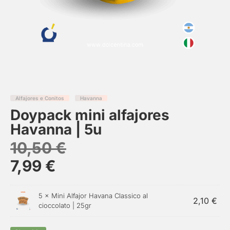
Alfajores e Conitos
Havanna
Doypack mini alfajores
Havanna | 5u
10,50
€
7,99
€
5 ×
Mini Alfajor Havana Classico al
2,10
€
cioccolato | 25gr