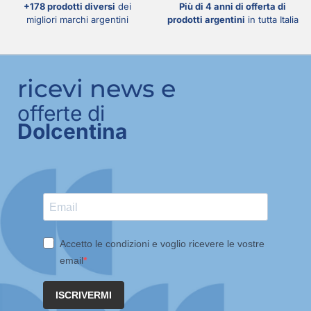
+178 prodotti diversi
dei
Più di 4 anni di offerta di
migliori marchi argentini
prodotti argentini
in tutta Italia
ricevi news e
offerte di
Dolcentina
Accetto le condizioni e voglio ricevere le vostre
email
ISCRIVERMI