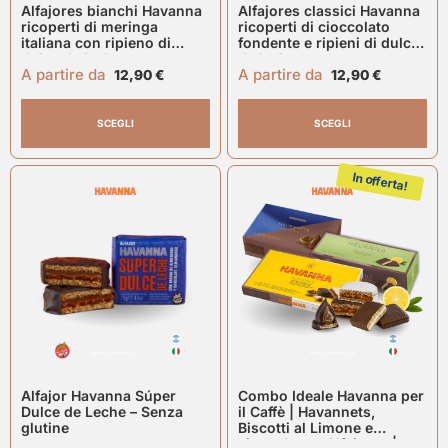
Alfajores bianchi Havanna
Alfajores classici Havanna
ricoperti di meringa
ricoperti di cioccolato
italiana con ripieno di
fondente e ripieni di dulce
dulce de leche
de leche
A partire da
A partire da
12,90
€
12,90
€
SCEGLI
SCEGLI
In offerta!
Alfajor Havanna Súper
Combo Ideale Havanna per
Dulce de Leche – Senza
il Caffè | Havannets,
glutine
Biscotti al Limone e
cioccolato e Alfajores |