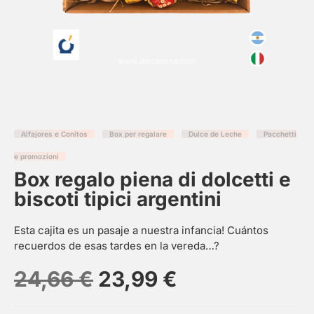
Alfajores e Conitos
Box per regalare
Dulce de Leche
Pacchetti
e promozioni
Box regalo piena di dolcetti e
biscoti tipici argentini
Esta cajita es un pasaje a nuestra infancia! Cuántos
recuerdos de esas tardes en la vereda…?
24,66
€
23,99
€