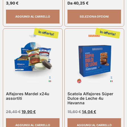
3,90
€
Havanna
Da
40,25
€
AGGIUNGI AL CARRELLO
SELEZIONA OPZIONI
In offerta!
In offerta!
Alfajores Mardel x24u
Scatola Alfajores Súper
assortiti
Dulce de Leche 4u
Havanna
26,40
€
19,90
€
15,60
€
14,04
€
AGGIUNGI AL CARRELLO
AGGIUNGI AL CARRELLO