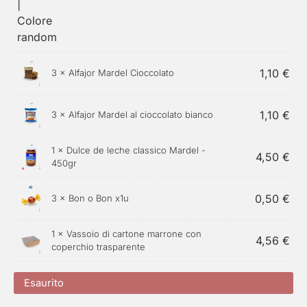
1,10
€
3 ×
Alfajor Mardel Cioccolato
1,10
€
3 ×
Alfajor Mardel al cioccolato bianco
1 ×
Dulce de leche classico Mardel -
4,50
€
450gr
0,50
€
3 ×
Bon o Bon x1u
1 × Vassoio di cartone marrone con
4,56
€
coperchio trasparente
Esaurito