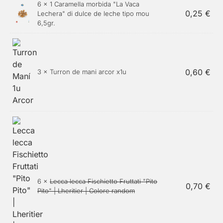
6 ×
1 Caramella morbida "La Vaca
0,25
€
Lechera" di dulce de leche tipo mou
6,5gr.
0,60
€
3 × Turron de mani arcor x1u
6 ×
Lecca lecca Fischietto Fruttati "Pito
0,70
€
Pito" | Lheritier | Colore random