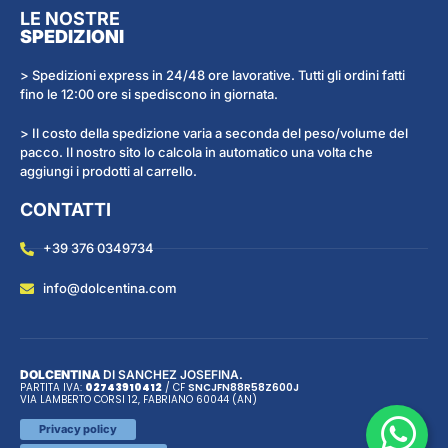
LE NOSTRE
SPEDIZIONI
> Spedizioni express in 24/48 ore lavorative. Tutti gli ordini fatti
fino le 12:00 ore si spediscono in giornata.
> Il costo della spedizione varia a seconda del peso/volume del
pacco. Il nostro sito lo calcola in automatico una volta che
aggiungi i prodotti al carrello.
CONTATTI
+39 376 0349734
info@dolcentina.com
DOLCENTINA
DI SANCHEZ JOSEFINA.
PARTITA IVA:
02743910412
/ CF
SNC
JFN
88R58Z600J
VIA LAMBERTO CORSI 12, FABRIANO 60044 (AN)
Privacy policy