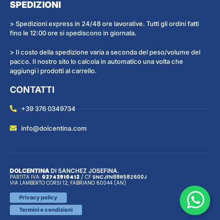
SPEDIZIONI
> Spedizioni express in 24/48 ore lavorative. Tutti gli ordini fatti
fino le 12:00 ore si spediscono in giornata.
> Il costo della spedizione varia a seconda del peso/volume del
pacco. Il nostro sito lo calcola in automatico una volta che
aggiungi i prodotti al carrello.
CONTATTI
+39 376 0349734
info@dolcentina.com
DOLCENTINA
DI SANCHEZ JOSEFINA.
PARTITA IVA:
02743910412
/ CF
SNC
JFN
88R58Z600J
VIA LAMBERTO CORSI 12, FABRIANO 60044 (AN)
Privacy policy
Termini e condizioni