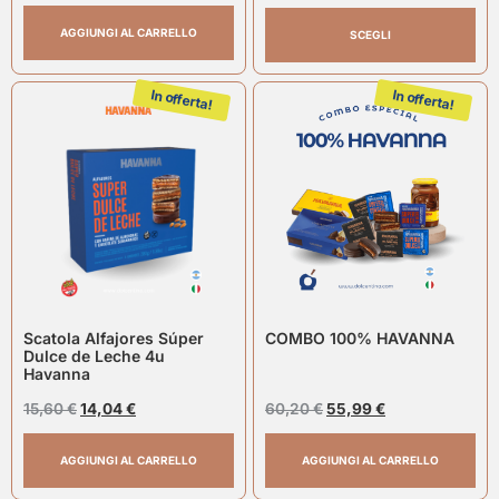
AGGIUNGI AL CARRELLO
SCEGLI
In offerta!
In offerta!
Scatola Alfajores Súper
COMBO 100% HAVANNA
Dulce de Leche 4u
Havanna
15,60
€
14,04
€
60,20
€
55,99
€
AGGIUNGI AL CARRELLO
AGGIUNGI AL CARRELLO