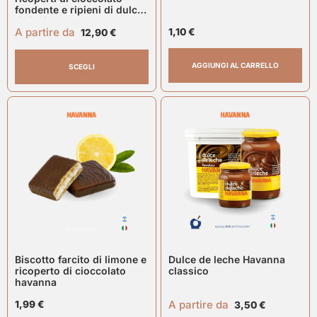
fondente e ripieni di dulce
de leche
A partire da
1,10
€
12,90
€
AGGIUNGI AL CARRELLO
SCEGLI
Biscotto farcito di limone e
Dulce de leche Havanna
ricoperto di cioccolato
classico
havanna
A partire da
1,99
€
3,50
€