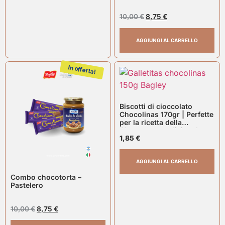
10,00
€
8,75
€
AGGIUNGI AL CARRELLO
In offerta!
Biscotti di cioccolato
Chocolinas 170gr | Perfette
per la ricetta della
Chocotorta tradizionale
1,85
€
AGGIUNGI AL CARRELLO
Combo chocotorta –
Pastelero
10,00
€
8,75
€