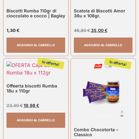
Biscotti Rumba 110gr di
Scatola di Biscotti Amor
cioccolato e cocco | Bagley
36u x 108gr.
1,30
€
46,80
€
35,00
€
AGGIUNGI AL CARRELLO
AGGIUNGI AL CARRELLO
In offerta!
In offerta!
Offeerta biscotti Rumba
18u x 110gr
23,40
€
19,98
€
AGGIUNGI AL CARRELLO
Combo Chocotorta –
Classico