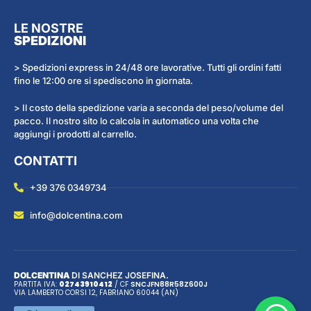
LE NOSTRE
SPEDIZIONI
> Spedizioni express in 24/48 ore lavorative. Tutti gli ordini fatti
fino le 12:00 ore si spediscono in giornata.
> Il costo della spedizione varia a seconda del peso/volume del
pacco. Il nostro sito lo calcola in automatico una volta che
aggiungi i prodotti al carrello.
CONTATTI
+39 376 0349734
info@dolcentina.com
DOLCENTINA
DI SANCHEZ JOSEFINA.
PARTITA IVA:
02743910412
/ CF
SNC
JFN
88R58Z600J
VIA LAMBERTO CORSI 12, FABRIANO 60044 (AN)