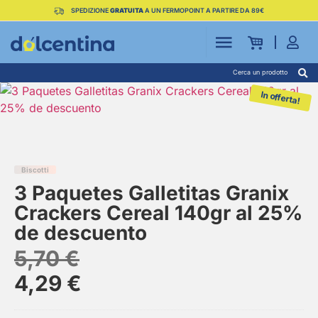
SPEDIZIONE
GRATUITA
A UN FERMOPOINT A PARTIRE DA 89€
Cerca un prodotto
In offerta!
Biscotti
3 Paquetes Galletitas Granix
Crackers Cereal 140gr al 25%
de descuento
5,70
€
4,29
€