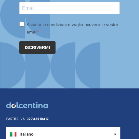
Accetto le condizioni e voglio ricevere le vostre
email
ISCRIVERMI
PARTITA IVA:
02743910412
Italiano
Español