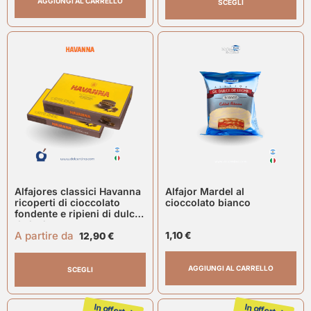
AGGIUNGI AL CARRELLO
SCEGLI
Alfajores classici Havanna
Alfajor Mardel al
ricoperti di cioccolato
cioccolato bianco
fondente e ripieni di dulce
de leche
A partire da
1,10
€
12,90
€
AGGIUNGI AL CARRELLO
SCEGLI
In offerta!
In offerta!