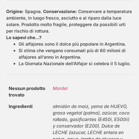
Origine:
Spagna.
Conservazione:
Conservare a temperatura
ambiente, in luogo fresco, asciutto e al riparo dalla luce
solare. Prodotto molto fragile, proteggere da possibili urti
per rischio di rottura.
Lo sapevi che…?
Gli alfajores sono il dolce più popolare in Argentina.
Si stima che vengano consumati più di 60 milioni di
alfajores all’anno in Argentina.
La Giornata Nazionale dell’Alfajor si celebra il 5 luglio.
Nessun prodotto
Mardel
trovato
Ingredienti
almidón de maíz, yema de HUEVO,
grasa vegetal (palma), azúcar, coco
rallado, gasificantes (E450i, E500ii)
y conservador (E200), Dulce de
LECHE (azucar, LECHE entera en
polvo, agua, jarabe de glucosa y