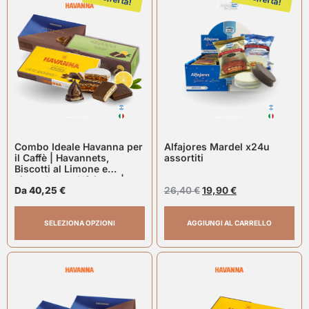
Combo Ideale Havanna per
Alfajores Mardel x24u
il Caffè | Havannets,
assortiti
Biscotti al Limone e
cioccolato e Alfajores |
Havanna
Da
40,25
€
26,40
€
19,90
€
SELEZIONA OPZIONI
AGGIUNGI AL CARRELLO